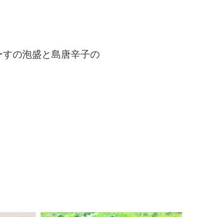
、
ーすの泡盛と島唐辛子の